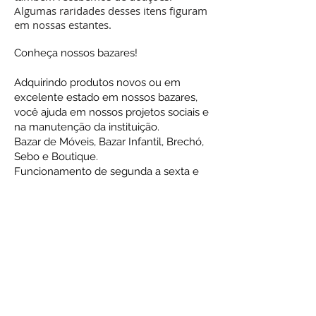
Algumas raridades desses itens figuram
em nossas estantes.
Conheça nossos bazares!
Adquirindo produtos novos ou em
excelente estado em nossos bazares,
você ajuda em nossos projetos sociais e
na manutenção da instituição.
Bazar de Móveis, Bazar Infantil, Brechó,
Sebo e Boutique.
Funcionamento de segunda a sexta e
em domingos de reunião pública.
⠀⠀⠀⠀⠀⠀⠀⠀⠀
Mais informações aqui por mensagem
inbox, ou no whatsapp
(21) 99743-5153
,
ou através do telefone
(21) 3539-9550
ramal: 9533
Clique e nos siga em nosso
Instagram:
@Bazarlardefreiluiz